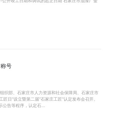
--公开竣工日期和调试的起止日期 石家庄市油漆厂金
誉称号
委组织部、石家庄市人力资源和社会保障局、石家庄市
工匠日”设立暨第二届“石家庄工匠”认定发布会召开。
公告等程序，认定石...