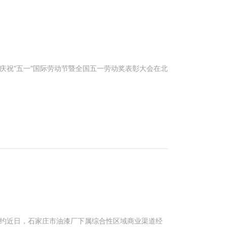
年庆祝“五一”国际劳动节暨全国五一劳动奖表彰大会在北
签约近日，石家庄市油漆厂下属综合性区域商业渠道经