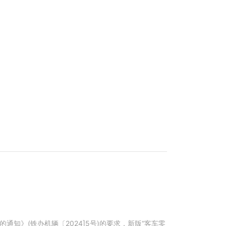
知》(铁办机辆〔2024]5号)的要求，新版“客车零