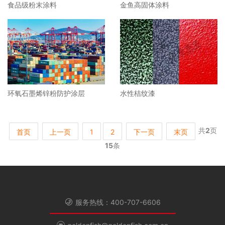
食品级粉末涂料
金鱼高固体涂料
环氧石墨烯锌粉防护涂层
水性桔纹漆
共
2
页
首页
上一页
1
2
下一页
末页
15
条
服务热线：400-707-6606