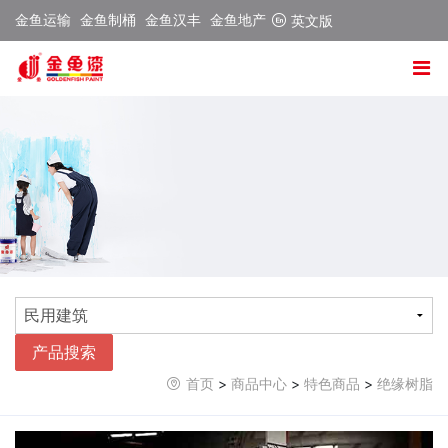
金鱼运输
金鱼制桶
金鱼汉丰
金鱼地产
英文版
产品搜索
首页
>
商品中心
>
特色商品
>
绝缘树脂