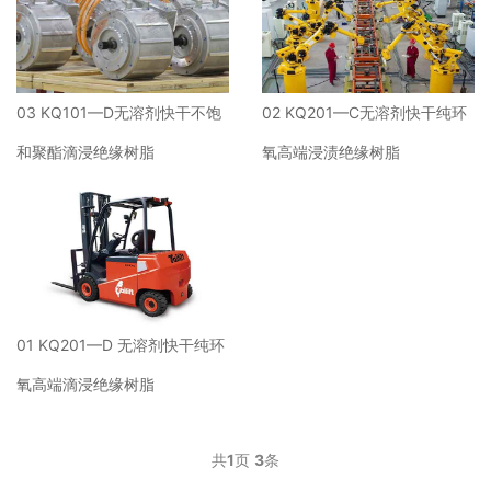
03 KQ101—D无溶剂快干不饱
02 KQ201—C无溶剂快干纯环
和聚酯滴浸绝缘树脂
氧高端浸渍绝缘树脂
01 KQ201—D 无溶剂快干纯环
氧高端滴浸绝缘树脂
共
1
页
3
条