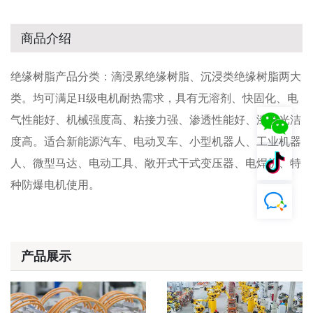
商品介绍
绝缘树脂产品分类
：
滴浸累绝缘树脂
、
沉浸类绝缘树脂两大
类
。
均可满足
H
级电机耐热需求
，
具有无溶剂
、
快固化
、
电
气性能好
、
机械强度高
、
粘接力强
、
渗透性能好
、
漆膜光洁
度高
。
适合新能源汽车
、
电动叉车
、
小型机器人
、
工业机器
人
、
微型马达
、
电动工具
、
敞开式干式变压器
、
电焊机
、
特
种防爆电机使用
。
产品展示